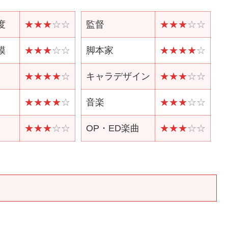
気度
★★★
☆
☆
監督
★★★
☆
☆
模
★★★
☆
☆
脚本家
★★★★
☆
★★★★
☆
キャラデザイン
★★★
☆
☆
★★★★
☆
音楽
★★★
☆
☆
★★★
☆
☆
OP・ED楽曲
★★★
☆
☆