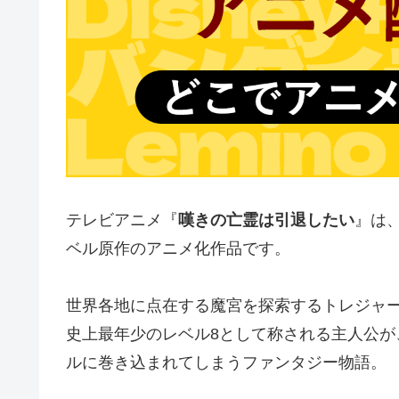
テレビアニメ『
嘆きの亡霊は引退したい
』は
ベル原作のアニメ化作品です。
世界各地に点在する魔宮を探索するトレジャ
史上最年少のレベル8として称される主人公
ルに巻き込まれてしまうファンタジー物語。