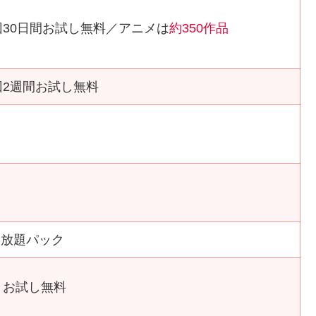
回30日間お試し無料／アニメは
約350作品
回2週間お試し無料
見放題パック
月お試し無料