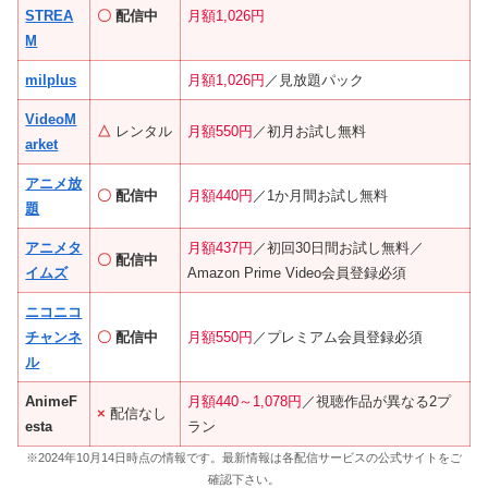
STREA
〇
配信中
月額1,026円
M
milplus
月額1,026円
／見放題パック
VideoM
△
レンタル
月額550円
／初月お試し無料
arket
アニメ放
〇
配信中
月額440円
／1か月間お試し無料
題
アニメタ
月額437円
／初回30日間お試し無料／
〇
配信中
イムズ
Amazon Prime Video会員登録必須
ニコニコ
チャンネ
〇
配信中
月額550円
／プレミアム会員登録必須
ル
AnimeF
月額440～1,078円
／視聴作品が異なる2プ
×
配信なし
esta
ラン
※2024年10月14日時点の情報です。最新情報は各配信サービスの公式サイトをご
確認下さい。