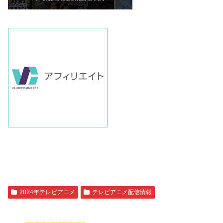
2024年テレビアニメ
テレビアニメ配信情報