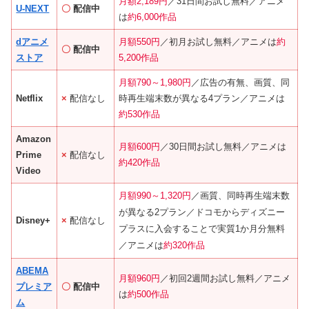
月額2,189円
／31日間お試し無料／アニメ
U-NEXT
〇
配信中
は
約6,000作品
dアニメ
月額550円
／初月お試し無料／アニメは
約
〇
配信中
ストア
5,200作品
月額790～1,980円
／広告の有無、画質、同
Netflix
×
配信なし
時再生端末数が異なる4プラン／アニメは
約530作品
Amazon
月額600円
／30日間お試し無料／アニメは
Prime
×
配信なし
約420作品
Video
月額990～1,320円
／画質、同時再生端末数
が異なる2プラン／
ドコモからディズニー
Disney+
×
配信なし
プラスに入会することで実質1か月分無料
／
アニメは
約320作品
ABEMA
月額960円
／初回2週間お試し無料／アニメ
プレミア
〇
配信中
は
約500作品
ム