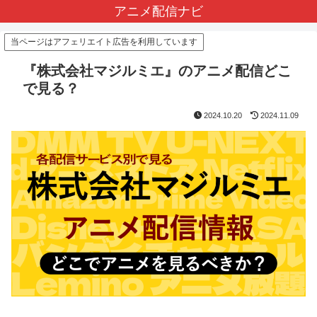
アニメ配信ナビ
当ページはアフェリエイト広告を利用しています
『株式会社マジルミエ』のアニメ配信どこ
で見る？
2024.10.20
2024.11.09