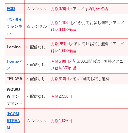
FOD
△
レンタル
月額976円
／アニメは
約1,850作品
バンダイ
月額1,100円
／1か月間お試し無料／アニメ
チャンネ
△
レンタル
は
約3,000作品
ル
月額 990円
／初回初月お試し無料／アニメ
Lemino
×
配信なし
は
約1,600作品
Pontaパ
月額548円
／初回30日間お試し無料／アニ
×
配信なし
ス
メは
約350作品
TELASA
×
配信なし
月額618円
／初回2週間お試し無料
WOWO
W オン
×
配信なし
月額2,530円
デマンド
J:COM
STREA
△
レンタル
月額1,026円
M