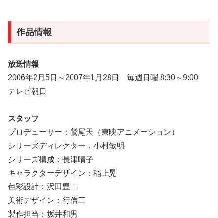
作品情報
放送情報
2006年2月5日～2007年1月28日 毎週日曜 8:30～9:00
テレビ朝日
スタッフ
プロデューサー：鷲尾天（東映アニメーション）
シリーズディレクター：小村敏明
シリーズ構成：長津晴子
キャラクターデザイン：稲上晃
色彩設計：沢田豊二
美術デザイン：行信三
製作担当：坂井和男