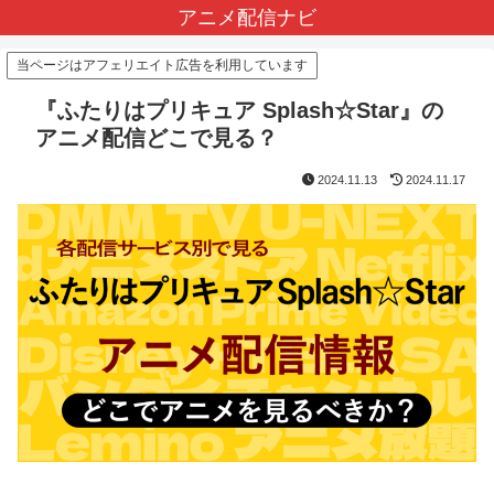
アニメ配信ナビ
当ページはアフェリエイト広告を利用しています
『ふたりはプリキュア Splash☆Star』の
アニメ配信どこで見る？
2024.11.13
2024.11.17