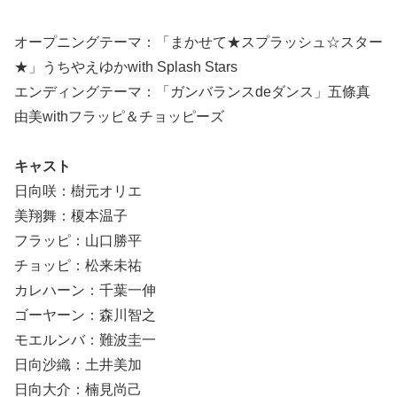
オープニングテーマ：「まかせて★スプラッシュ☆スター
★」うちやえゆかwith Splash Stars
エンディングテーマ：「ガンバランスdeダンス」五條真
由美withフラッピ＆チョッピーズ
キャスト
日向咲：樹元オリエ
美翔舞：榎本温子
フラッピ：山口勝平
チョッピ：松来未祐
カレハーン：千葉一伸
ゴーヤーン：森川智之
モエルンバ：難波圭一
日向沙織：土井美加
日向大介：楠見尚己