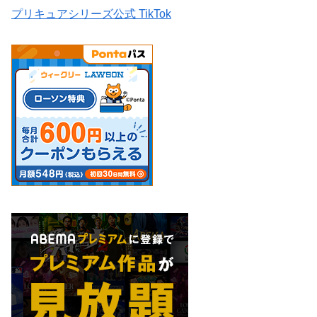
プリキュアシリーズ公式 TikTok