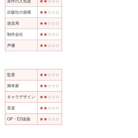
原作の人気度
★★
☆☆
☆
出版社の規模
★★
☆☆
☆
放送局
★★
☆☆
☆
制作会社
★★
☆☆
☆
声優
★★
☆☆
☆
監督
★★
☆☆
☆
脚本家
★★
☆☆
☆
キャラデザイン
★★
☆☆
☆
音楽
★★
☆☆
☆
OP・ED楽曲
★★
☆☆
☆