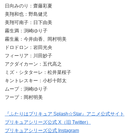
日向みのり：齋藤彩夏
美翔和也：野島健児
美翔可南子：日下由美
霧生満：渕崎ゆり子
霧生薫：今井由香、岡村明美
ドロドロン：岩田光央
フィーリア：川田妙子
アクダイカーン：五代高之
ミズ・シタターレ：松井菜桜子
キントレスキー：小杉十郎太
ムープ：渕崎ゆり子
フープ：岡村明美
『ふたりはプリキュア Splash☆Star』アニメ公式サイト
プリキュアシリーズ公式 X（旧 Twitter）
プリキュアシリーズ公式 Instagram