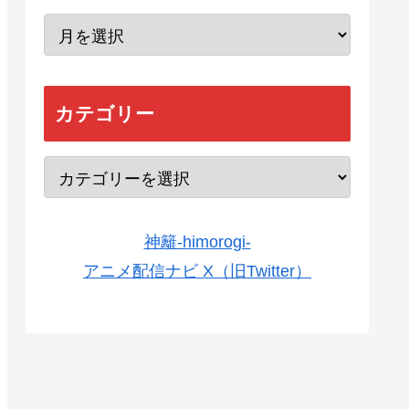
カテゴリー
神籬-himorogi-
アニメ配信ナビ X（旧Twitter）