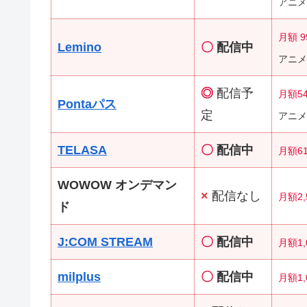
アニメ
月額 9
Lemino
〇
配信中
アニメ
◎
配信予
月額5
Pontaパス
定
アニメ
TELASA
〇
配信中
月額6
WOWOW オンデマン
×
配信なし
月額2,
ド
J:COM STREAM
〇
配信中
月額1,
milplus
〇
配信中
月額1,