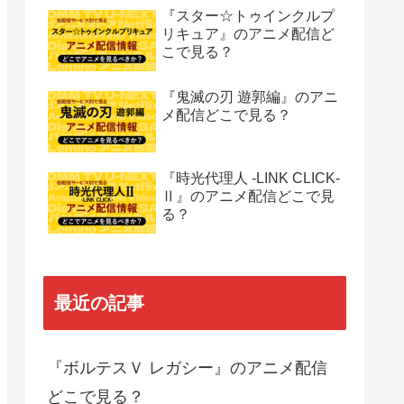
『スター☆トゥインクルプ
リキュア』のアニメ配信ど
こで見る？
『鬼滅の刃 遊郭編』のアニ
メ配信どこで見る？
『時光代理人 -LINK CLICK-
Ⅱ』のアニメ配信どこで見
る？
最近の記事
『ボルテスＶ レガシー』のアニメ配信
どこで見る？