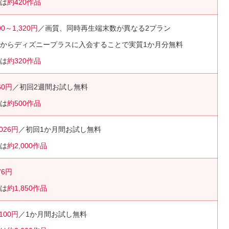
は
約420作品
0～1,320円
／画質、同時再生端末数が異なる2プラン
からディズニープラスに入会することで実質1か月分無料
は
約320作品
60円
／初回2週間お試し無料
は
約500作品
026円
／初回1か月間お試し無料
は
約2,000作品
76円
は
約1,850作品
100円
／1か月間お試し無料