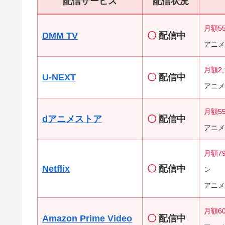
配信サービス
配信状況
月額5
DMM TV
〇
配信中
アニメ
月額2,
U-NEXT
〇
配信中
アニメ
月額5
dアニメストア
〇
配信中
アニメ
月額79
Netflix
〇
配信中
ン
アニメ
月額6
Amazon Prime Video
〇
配信中