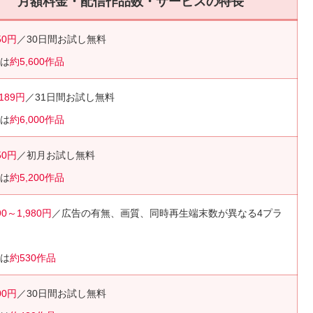
月額料金・配信作品数・サービスの特長
50円
／30日間お試し無料
は
約5,600作品
189円
／31日間お試し無料
は
約6,000作品
50円
／初月お試し無料
は
約5,200作品
0～1,980円
／広告の有無、画質、同時再生端末数が異なる4プラ
は
約530作品
00円
／30日間お試し無料