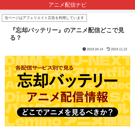
アニメ配信ナビ
当ページはアフェリエイト広告を利用しています
『忘却バッテリー』のアニメ配信どこで見
る？
2024.04.14
2024.11.22