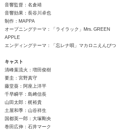
音響監督：名倉靖
音響効果：長谷川卓也
制作：MAPPA
オープニングテーマ：「ライラック」Mrs. GREEN
APPLE
エンディングテーマ：「忘レナ唄」マカロニえんぴつ
キャスト
清峰葉流火：増田俊樹
要圭：宮野真守
藤堂葵：阿座上洋平
千早瞬平：島﨑信長
山田太郎：梶裕貴
土屋和季：山谷祥生
国都英一郎：大塚剛央
巻田広伸：石井マーク