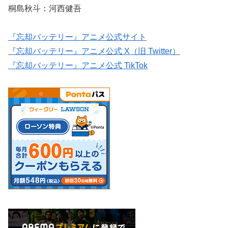
桐島秋斗：河西健吾
『忘却バッテリー』アニメ公式サイト
『忘却バッテリー』アニメ公式 X（旧 Twitter）
『忘却バッテリー』アニメ公式 TikTok