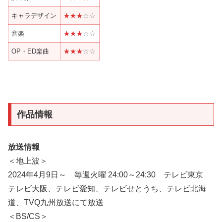
キャラデザイン
★★
★
☆
☆
音楽
★★
★
☆
☆
OP・ED楽曲
★★
★
☆
☆
作品情報
放送情報
＜地上波＞
2024年4月9日～ 毎週火曜 24:00～24:30 テレビ東京
テレビ大阪、テレビ愛知、テレビせとうち、テレビ北海
道、TVQ九州放送にて放送
＜BS/CS＞