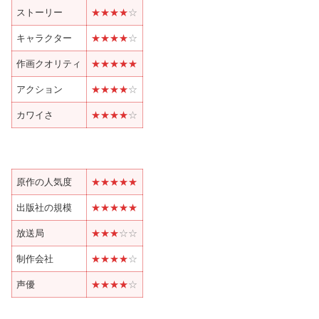
ストーリー
★★
★★
☆
キャラクター
★★
★★
☆
作画クオリティ
★★
★★
★
アクション
★★
★★
☆
カワイさ
★★
★★
☆
原作の人気度
★★
★★
★
出版社の規模
★★
★★
★
放送局
★★
★
☆
☆
制作会社
★★
★★
☆
声優
★★
★★
☆