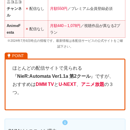
ニコニコ
チャンネ
×
配信なし
月額550円
／プレミアム会員登録必須
ル
AnimeF
月額440～1,078円
／視聴作品が異なる2プ
×
配信なし
esta
ラン
※2024年7月6日時点の情報です。最新情報は各配信サービスの公式サイトをご確
認下さい。
ほとんどの配信サイトで見られる
『
NieR:Automata Ver1.1a 第2クール
』ですが、
おすすめは
DMM TV
と
U-NEXT
、
アニメ放題
の３
つ。