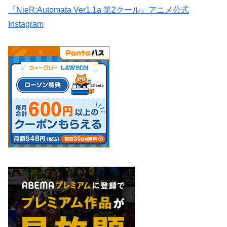
『NieR:Automata Ver1.1a 第2クール』アニメ公式
Instagram