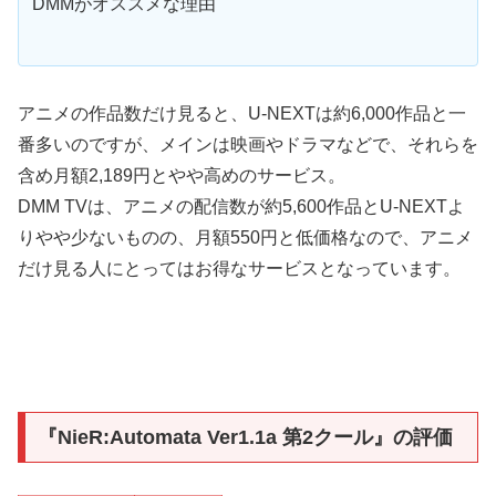
DMMがオススメな理由
アニメの作品数だけ見ると、U-NEXTは約6,000作品と一
番多いのですが、メインは映画やドラマなどで、それらを
含め月額2,189円とやや高めのサービス。
DMM TVは、アニメの配信数が約5,600作品とU-NEXTよ
りやや少ないものの、月額550円と低価格なので、アニメ
だけ見る人にとってはお得なサービスとなっています。
『NieR:Automata Ver1.1a 第2クール』の評価