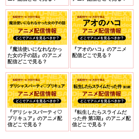
『魔法使いになれなかっ
『アオのハコ』のアニメ
た女の子の話』のアニメ
配信どこで見る？
配信どこで見る？
『デリシャスパーティ♡
『転生したらスライムだ
プリキュア』のアニメ配
った件 第3期』のアニメ配
信どこで見る？
信どこで見る？