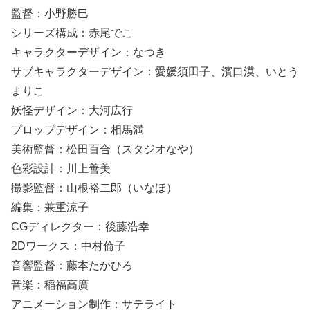
監督：小野勝巳
シリーズ構成：赤尾でこ
キャラクターデザイン：なつき
サブキャラクターデザイン：愛媛須田子、濱口漠、いとう
まりこ
妖怪デザイン：大河広行
プロップデザイン：相馬満
美術監督：松田百合（スタジオなや）
色彩設計：川上善美
撮影監督：山根裕二郎（いなほ）
編集：兼重涼子
CGディレクター：後藤浩幸
2Dワークス：中村倫子
音響監督：藤本たかひろ
音楽：稲福高廣
アニメーション制作：サテライト