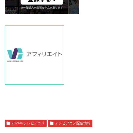
2024年テレビアニメ
テレビアニメ配信情報