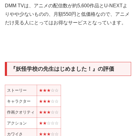
DMM TVは、アニメの配信数が約5,600作品とU-NEXTよ
りやや少ないものの、月額550円と低価格なので、アニメ
だけ見る人にとってはお得なサービスとなっています。
『妖怪学校の先生はじめました！』の評価
ストーリー
★★★
☆
☆
キャラクター
★★★
☆
☆
作画クオリティ
★★★
☆
☆
アクション
★★
☆☆
☆
カワイさ
★★★
☆
☆