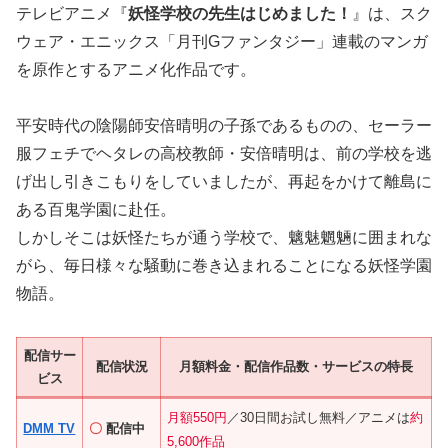
テレビアニメ『
妖怪学校の先生はじめました！
』は、スク
ウェア・エニックス「月刊Gファンタジー」連載のマンガ
を原作とするアニメ化作品です。
平安時代の陰陽師安倍晴明の子孫であるものの、セーラー
服フェチでヘタレの高校教師・安倍晴明は、前の学校を逃
げ出し引きこもりをしていましたが、再起をかけて離島に
ある百鬼学園に赴任。
しかしそこは妖怪たちが通う学校で、魑魅魍魎に囲まれな
がら、毎日様々な騒動に巻き込まれることになる妖怪学園
物語。
配信サー
配信状況
月額料金・配信作品数・サービスの特長
ビス
月額550円
／30日間お試し無料／
アニメは
約
DMM TV
〇
配信中
5,600作品