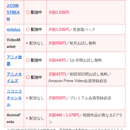
J:COM
STREA
〇
配信中
月額1,026円
M
milplus
〇
配信中
月額1,026円
／見放題パック
VideoM
×
配信なし
月額550円
／初月お試し無料
arket
アニメ放
〇
配信中
月額440円
／1か月間お試し無料
題
アニメタ
月額437円
／初回30日間お試し無料／
〇
配信中
イムズ
Amazon Prime Video会員登録必須
ニコニコ
チャンネ
×
配信なし
月額550円
／プレミアム会員登録必須
ル
AnimeF
月額440～1,078円
／視聴作品が異なる2プラ
×
配信なし
esta
ン
※2024年10月20日時点の情報です。最新情報は各配信サービスの公式サイトをご