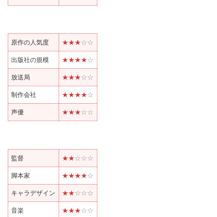
原作の人気度
★★★
☆
☆
出版社の規模
★★★★
☆
放送局
★★★
☆
☆
制作会社
★★★★
☆
声優
★★★
☆
☆
監督
★★
☆☆
☆
脚本家
★★★★
☆
キャラデザイン
★★
☆☆
☆
音楽
★★★
☆
☆