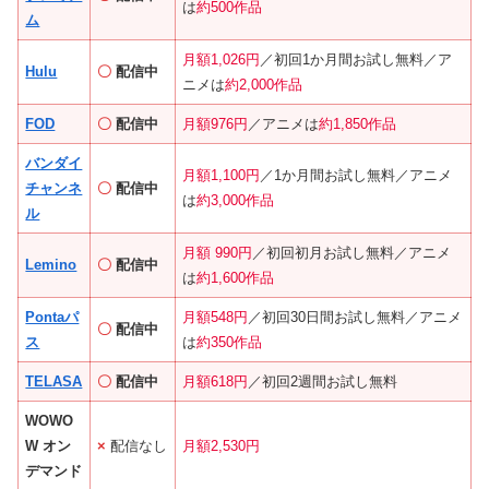
は
約500作品
ム
月額1,026円
／初回1か月間お試し無料／ア
Hulu
〇
配信中
ニメは
約2,000作品
FOD
〇
配信中
月額976円
／アニメは
約1,850作品
バンダイ
月額1,100円
／1か月間お試し無料／アニメ
チャンネ
〇
配信中
は
約3,000作品
ル
月額 990円
／初回初月お試し無料／アニメ
Lemino
〇
配信中
は
約1,600作品
Pontaパ
月額548円
／初回30日間お試し無料／アニメ
〇
配信中
ス
は
約350作品
TELASA
〇
配信中
月額618円
／初回2週間お試し無料
WOWO
W オン
×
配信なし
月額2,530円
デマンド