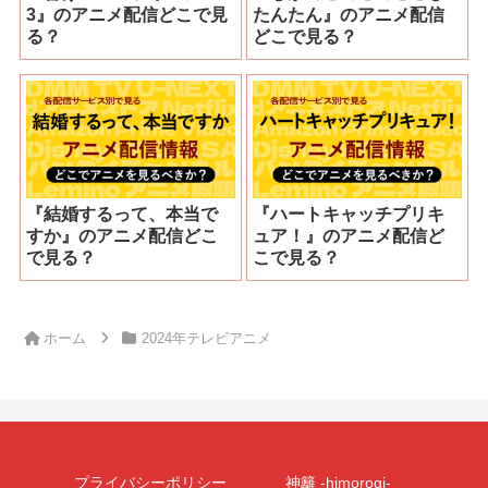
3』のアニメ配信どこで見
たんたん』のアニメ配信
る？
どこで見る？
『結婚するって、本当で
『ハートキャッチプリキ
すか』のアニメ配信どこ
ュア！』のアニメ配信ど
で見る？
こで見る？
ホーム
2024年テレビアニメ
プライバシーポリシー
神籬 -himorogi-