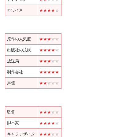
カワイさ
★★
★★
☆
原作の人気度
★★
★
☆
☆
出版社の規模
★★
★★
☆
放送局
★★
★
☆
☆
制作会社
★★
★★
★
声優
★★
☆☆
☆
監督
★★
★
☆
☆
脚本家
★★
★★
☆
キャラデザイン
★★
★
☆
☆