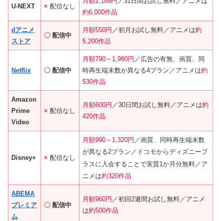
月額2,189円
／31日間お試し無料／アニメは
U-NEXT
×
配信なし
約6,000作品
dアニメ
月額550円
／初月お試し無料／アニメは
約
〇
配信中
ストア
5,200作品
月額790～1,980円
／広告の有無、画質、同
Netflix
〇
配信中
時再生端末数が異なる4プラン／アニメは
約
530作品
Amazon
月額600円
／30日間お試し無料／アニメは
約
Prime
×
配信なし
420作品
Video
月額990～1,320円
／画質、同時再生端末数
が異なる2プラン／
ドコモからディズニープ
Disney+
×
配信なし
ラスに入会することで実質1か月分無料／
ア
ニメは
約320作品
ABEMA
月額960円
／初回2週間お試し無料／アニメ
プレミア
〇
配信中
は
約500作品
ム