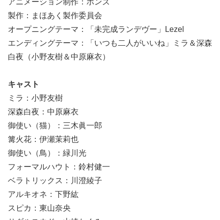
アニメーション制作：ボンズ
製作：まほあく製作委員会
オープニングテーマ：「未完成ランデヴー」Lezel
エンディングテーマ：「いつも二人がいいね」ミラ＆深森
白夜（小野友樹＆中原麻衣）
キャスト
ミラ：小野友樹
深森白夜：中原麻衣
御使い（猫）：三木眞一郎
篝火花：伊瀬茉莉也
御使い（鳥）：緑川光
フォーマルハウト：鈴村健一
ベラトリックス：川澄綾子
アルキオネ：下野紘
スピカ：東山奈央