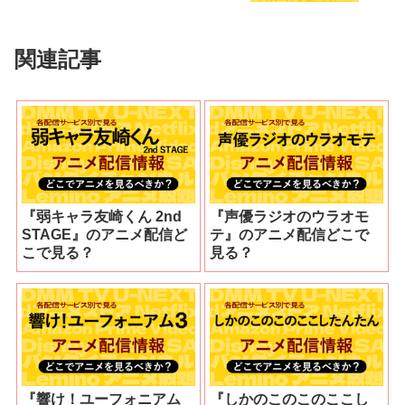
関連記事
『弱キャラ友崎くん 2nd
『声優ラジオのウラオモ
STAGE』のアニメ配信ど
テ』のアニメ配信どこで
こで見る？
見る？
『響け！ユーフォニアム
『しかのこのこのここし