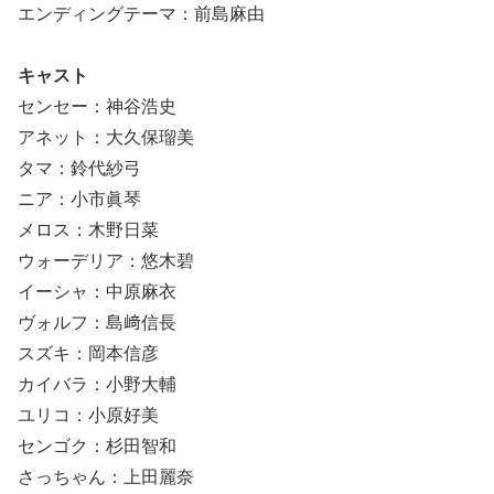
エンディングテーマ：前島麻由
キャスト
センセー：神谷浩史
アネット：大久保瑠美
タマ：鈴代紗弓
ニア：小市眞琴
メロス：木野日菜
ウォーデリア：悠木碧
イーシャ：中原麻衣
ヴォルフ：島﨑信長
スズキ：岡本信彦
カイバラ：小野大輔
ユリコ：小原好美
センゴク：杉田智和
さっちゃん：上田麗奈