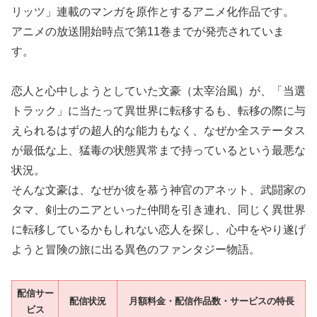
リッツ」連載のマンガを原作とするアニメ化作品です。
アニメの放送開始時点で第11巻までが発売されていま
す。
恋人と心中しようとしていた文豪（太宰治風）が、「当選
トラック」に当たって異世界に転移するも、転移の際に与
えられるはずの超人的な能力もなく、なぜか全ステータス
が最低な上、猛毒の状態異常まで持っているという最悪な
状況。
そんな文豪は、なぜか彼を慕う神官のアネット、武闘家の
タマ、剣士のニアといった仲間を引き連れ、同じく異世界
に転移しているかもしれない恋人を探し、心中をやり遂げ
ようと冒険の旅に出る異色のファンタジー物語。
配信サー
配信状況
月額料金・配信作品数・サービスの特長
ビス