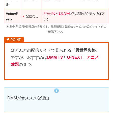
ル
AnimeF
月額440～1,078円
／視聴作品が異なる2プ
×
配信なし
esta
ラン
※2024年11月9日時点の情報です。最新情報は各配信サービスの公式サイトをご
確認下さい。
ほとんどの配信サイトで見られる『
異世界失格
』
ですが、おすすめは
DMM TV
と
U-NEXT
、
アニメ
放題
の３つ。
DMMがオススメな理由