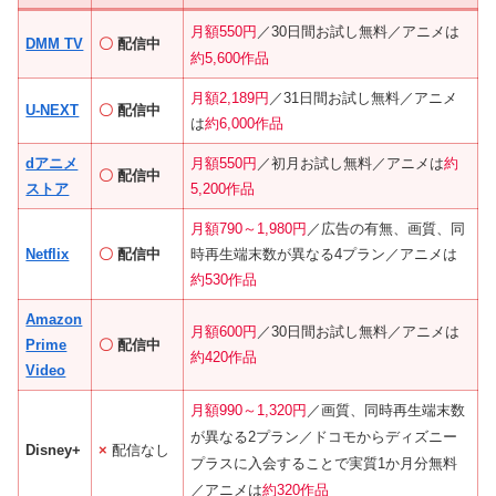
月額550円
／30日間お試し無料／
アニメは
DMM TV
〇
配信中
約5,600作品
月額2,189円
／31日間お試し無料／アニメ
U-NEXT
〇
配信中
は
約6,000作品
dアニメ
月額550円
／初月お試し無料／アニメは
約
〇
配信中
ストア
5,200作品
月額790～1,980円
／広告の有無、画質、同
Netflix
〇
配信中
時再生端末数が異なる4プラン／アニメは
約530作品
Amazon
月額600円
／30日間お試し無料／アニメは
Prime
〇
配信中
約420作品
Video
月額990～1,320円
／画質、同時再生端末数
が異なる2プラン／
ドコモからディズニー
Disney+
×
配信なし
プラスに入会することで実質1か月分無料
／
アニメは
約320作品