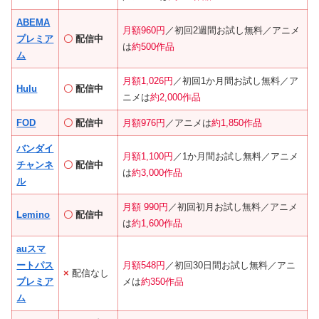
ABEMA
月額960円
／初回2週間お試し無料／アニメ
プレミア
〇
配信中
は
約500作品
ム
月額1,026円
／初回1か月間お試し無料／ア
Hulu
〇
配信中
ニメは
約2,000作品
FOD
〇
配信中
月額976円
／アニメは
約1,850作品
バンダイ
月額1,100円
／1か月間お試し無料／アニメ
チャンネ
〇
配信中
は
約3,000作品
ル
月額 990円
／初回初月お試し無料／アニメ
Lemino
〇
配信中
は
約1,600作品
auスマ
ートパス
月額548円
／初回30日間お試し無料／アニ
×
配信なし
プレミア
メは
約350作品
ム