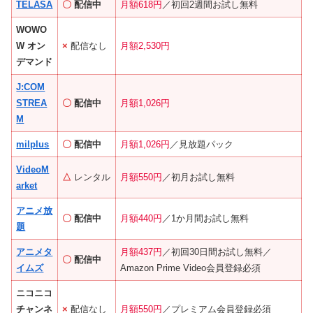
TELASA
〇
配信中
月額618円
／初回2週間お試し無料
WOWO
W オン
×
配信なし
月額2,530円
デマンド
J:COM
STREA
〇
配信中
月額1,026円
M
milplus
〇
配信中
月額1,026円
／見放題パック
VideoM
△
レンタル
月額550円
／初月お試し無料
arket
アニメ放
〇
配信中
月額440円
／1か月間お試し無料
題
アニメタ
月額437円
／初回30日間お試し無料／
〇
配信中
イムズ
Amazon Prime Video会員登録必須
ニコニコ
チャンネ
×
配信なし
月額550円
／プレミアム会員登録必須