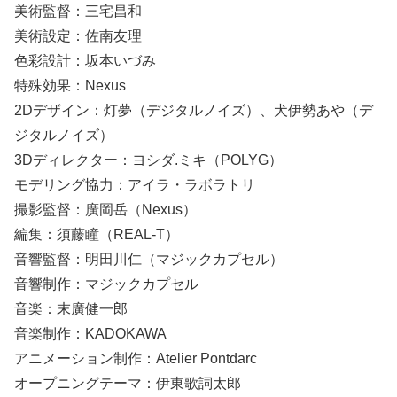
美術監督：三宅昌和
美術設定：佐南友理
色彩設計：坂本いづみ
特殊効果：Nexus
2Dデザイン：灯夢（デジタルノイズ）、犬伊勢あや（デ
ジタルノイズ）
3Dディレクター：ヨシダ.ミキ（POLYG）
モデリング協力：アイラ・ラボラトリ
撮影監督：廣岡岳（Nexus）
編集：須藤瞳（REAL-T）
音響監督：明田川仁（マジックカプセル）
音響制作：マジックカプセル
音楽：末廣健一郎
音楽制作：KADOKAWA
アニメーション制作：Atelier Pontdarc
オープニングテーマ：伊東歌詞太郎