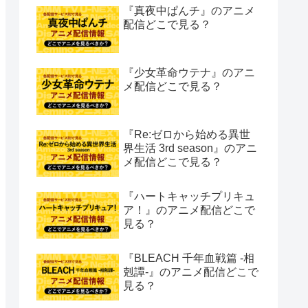
『真夜中ぱんチ』のアニメ
配信どこで見る？
『少女革命ウテナ』のアニ
メ配信どこで見る？
『Re:ゼロから始める異世
界生活 3rd season』のアニ
メ配信どこで見る？
『ハートキャッチプリキュ
ア！』のアニメ配信どこで
見る？
『BLEACH 千年血戦篇 -相
剋譚-』のアニメ配信どこで
見る？