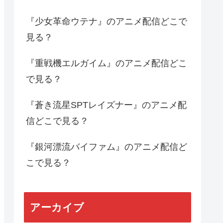
『少女革命ウテナ』のアニメ配信どこで
見る？
『重戦機エルガイム』のアニメ配信どこ
で見る？
『蒼き流星SPTレイズナー』のアニメ配
信どこで見る？
『銀河漂流バイファム』のアニメ配信ど
こで見る？
アーカイブ