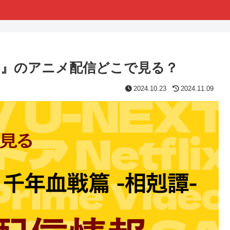
剋譚-』のアニメ配信どこで見る？
2024.10.23
2024.11.09