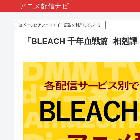
アニメ配信ナビ
当ページはアフェリエイト広告を利用しています
『BLEACH 千年血戦篇 -相