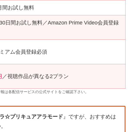
月間お試し無料
0日間お試し無料／Amazon Prime Video会員登録
ミアム会員登録必須
円
／視聴作品が異なる2プラン
最新情報は各配信サービスの公式サイトをご確認下さい。
ラ☆プリキュアアラモード
』ですが、おすすめは
つ。