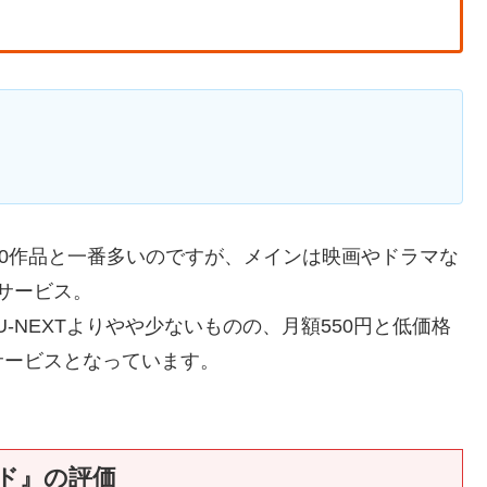
000作品と一番多いのですが、メインは映画やドラマな
のサービス。
とU-NEXTよりやや少ないものの、月額550円と低価格
サービスとなっています。
ド』の評価