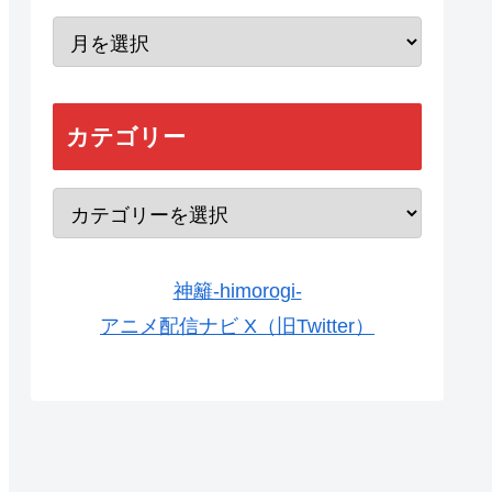
カテゴリー
神籬-himorogi-
アニメ配信ナビ X（旧Twitter）