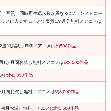
円
／画質、同時再生端末数が異なる2プラン／
ドコモ
プラスに入会することで実質1か月分無料／
アニメは
2週間お試し無料／アニメは
約500作品
回1か月間お試し無料／アニメは
約2,000作品
メは
約1,850作品
か月間お試し無料／アニメは
約3,000作品
回初月お試し無料／アニメは
約1,600作品