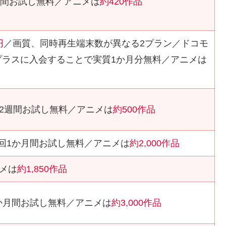
日間お試し無料／アニメは
約420作品
円
／画質、同時再生端末数が異なる2プラン／
ドコモ
プラスに入会することで実質1か月分無料／
アニメは
2週間お試し無料／アニメは
約500作品
回1か月間お試し無料／アニメは
約2,000作品
メは
約1,850作品
か月間お試し無料／アニメは
約3,000作品