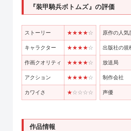
『装甲騎兵ボトムズ』の評価
ストーリー
★★
★★
☆
原作の人
キャラクター
★★
★
★
☆
出版社の規
作画クオリティ
★★
★★
☆
放送局
アクション
★★
★★
☆
制作会社
カワイさ
★
☆
☆☆
☆
声優
作品情報