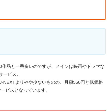
000作品と一番多いのですが、メインは映画やドラマな
のサービス。
とU-NEXTよりやや少ないものの、月額550円と低価格
サービスとなっています。