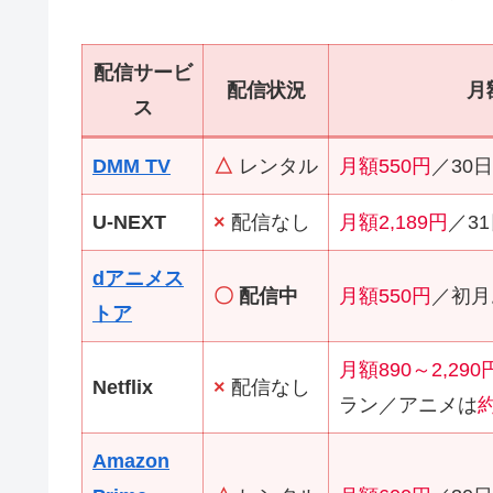
配信サービ
配信状況
月
ス
DMM TV
△
レンタル
月額550円
／30
U-NEXT
×
配信なし
月額2,189円
／3
dアニメス
〇
配信中
月額550円
／初月
トア
月額890～2,290
Netflix
×
配信なし
ラン／アニメは
約
Amazon