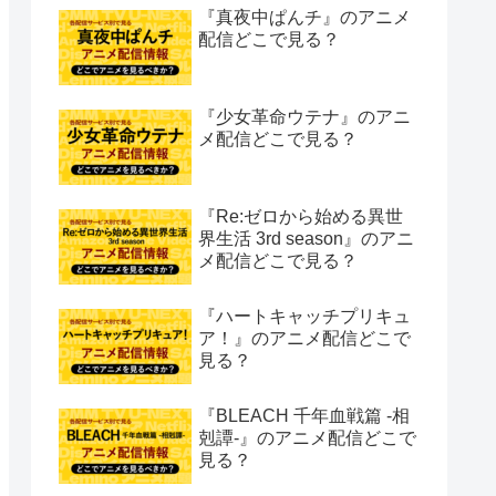
『真夜中ぱんチ』のアニメ
配信どこで見る？
『少女革命ウテナ』のアニ
メ配信どこで見る？
『Re:ゼロから始める異世
界生活 3rd season』のアニ
メ配信どこで見る？
『ハートキャッチプリキュ
ア！』のアニメ配信どこで
見る？
『BLEACH 千年血戦篇 -相
剋譚-』のアニメ配信どこで
見る？