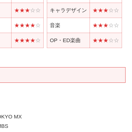
★★
★
☆
☆
キャラデザイン
★★
★
☆
☆
★★
★★
☆
音楽
★★
★
☆
☆
★★
★★
☆
OP・ED楽曲
★★
★
☆
☆
KYO MX
MBS