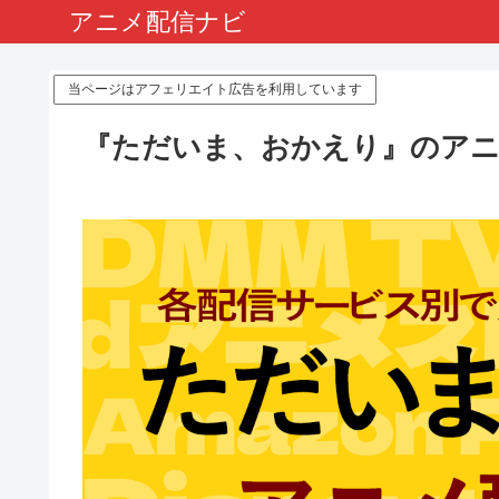
アニメ配信ナビ
当ページはアフェリエイト広告を利用しています
『ただいま、おかえり』のアニ