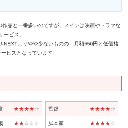
000作品と一番多いのですが、メインは映画やドラマな
のサービス。
とU-NEXTよりやや少ないものの、月額550円と低価格
サービスとなっています。
気度
★★
★★
☆
監督
★★
★★
☆
模
★★
☆
☆
☆
脚本家
★★
★★
☆