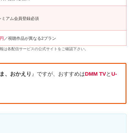
レミアム会員登録必須
8円
／視聴作品が異なる2プラン
新情報は各配信サービスの公式サイトをご確認下さい。
ま、おかえり
』ですが、おすすめは
DMM TV
と
U-