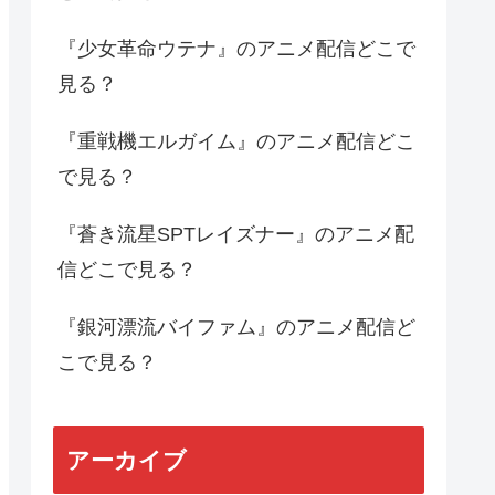
『少女革命ウテナ』のアニメ配信どこで
見る？
『重戦機エルガイム』のアニメ配信どこ
で見る？
『蒼き流星SPTレイズナー』のアニメ配
信どこで見る？
『銀河漂流バイファム』のアニメ配信ど
こで見る？
アーカイブ