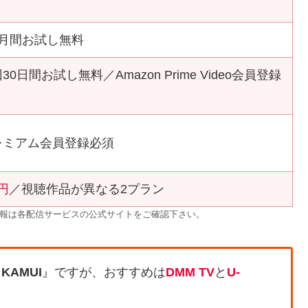
か月間お試し無料
30日間お試し無料／Amazon Prime Video会員登録
レミアム会員登録必須
8円
／視聴作品が異なる2プラン
新情報は各配信サービスの公式サイトをご確認下さい。
 KAMUI
』ですが、おすすめは
DMM TV
と
U-