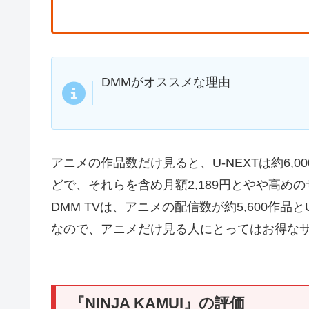
DMMがオススメな理由
アニメの作品数だけ見ると、U-NEXTは約6,
どで、それらを含め月額2,189円とやや高め
DMM TVは、アニメの配信数が約5,600作品
なので、アニメだけ見る人にとってはお得な
『NINJA KAMUI』の評価