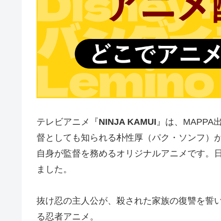
テレビアニメ『
NINJA KAMUI
』は、MAPP
督としても知られる朴性厚（パク・ソンフ）が202
自身が監督を務めるオリジナルアニメです。
ました。
抜け忍の主人公が、殺された家族の復讐を誓
る忍者アニメ。