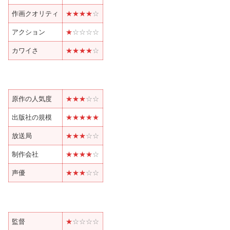
作画クオリティ
★★
★★
☆
アクション
★
☆
☆☆
☆
カワイさ
★★
★★
☆
原作の人気度
★★
★
☆
☆
出版社の規模
★★
★★
★
放送局
★★
★
☆
☆
制作会社
★★
★★
☆
声優
★★
★
☆
☆
監督
★
☆
☆☆
☆