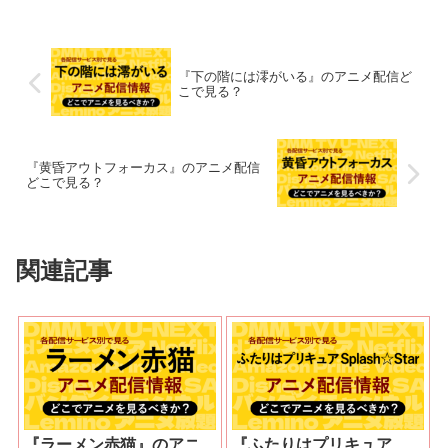
『下の階には澪がいる』のアニメ配信ど
こで見る？
『黄昏アウトフォーカス』のアニメ配信
どこで見る？
関連記事
『ラーメン赤猫』のアニ
『ふたりはプリキュア