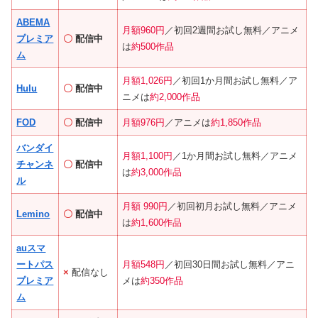
ABEMA
月額960円
／初回2週間お試し無料／アニメ
プレミア
〇
配信中
は
約500作品
ム
月額1,026円
／初回1か月間お試し無料／ア
Hulu
〇
配信中
ニメは
約2,000作品
FOD
〇
配信中
月額976円
／アニメは
約1,850作品
バンダイ
月額1,100円
／1か月間お試し無料／アニメ
チャンネ
〇
配信中
は
約3,000作品
ル
月額 990円
／初回初月お試し無料／アニメ
Lemino
〇
配信中
は
約1,600作品
auスマ
ートパス
月額548円
／初回30日間お試し無料／アニ
×
配信なし
プレミア
メは
約350作品
ム