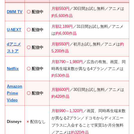
月額550円
／30日間お試し無料／
アニメは
DMM TV
〇
配信中
約5,600作品
月額2,189円
／31日間お試し無料／アニメ
U-NEXT
〇
配信中
は
約6,000作品
dアニメ
月額550円
／初月お試し無料／アニメは
約
〇
配信中
ストア
5,200作品
月額790～1,980円
／広告の有無、画質、同
Netflix
〇
配信中
時再生端末数が異なる4プラン／アニメは
約530作品
Amazon
月額600円
／30日間お試し無料／アニメは
Prime
〇
配信中
約420作品
Video
月額990～1,320円
／画質、同時再生端末数
が異なる2プラン／
ドコモからディズニー
Disney+
×
配信なし
プラスに入会することで実質1か月分無料
／
アニメは
約320作品