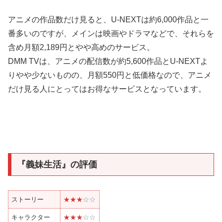
アニメの作品数だけ見ると、U-NEXTは約6,000作品と一
番多いのですが、メインは映画やドラマなどで、それらを
含め月額2,189円とやや高めのサービス。
DMM TVは、アニメの配信数が約5,600作品とU-NEXTよ
りやや少ないものの、月額550円と低価格なので、アニメ
だけ見る人にとってはお得なサービスとなっています。
『義妹生活』の評価
ストーリー
★★
★
☆
☆
キャラクター
★★
★
☆
☆